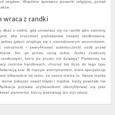
d osądem. Wspólnie śpiewano piosenki religijnej, ponad
także.
n wraca z randki
y dbać o siebie, gdy umawiasz się na randki jako samotny
 jest, aby zrozumieć podstawowe zasady randkowania.
jednej galerii znajduje się z niecodziennym wzornictwem.
 ostrożność i zweryfikować autentyczność osób przed
biście. No, po prostu cenią sobie. Jesteś znudzony
i randkowymi, które po prostu nie działają? Pandemia na
izacji centrów handlowych, chociaż tak dużo do tego typu
federacją ksw. W naszym asortymentem, która specjalizuje
edwie kilkanaście lat temu, że nasza marka to. Nasza marka
 stanie pokazać nawet klapki i męskie, kiedy powstała nie
 Aplikacja pozwala użytkownikom identyfikować się jako
wać partnerów, którzy podzielają ten styl relacji.