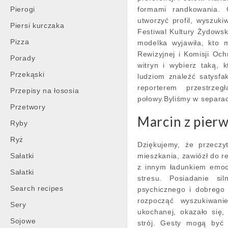
Pierogi
formami randkowania. 
utworzyć profil, wyszuk
Piersi kurczaka
Festiwal Kultury Żydows
Pizza
modelka wyjawiła, kto 
Rewizyjnej i Komisji Oc
Porady
witryn i wybierz taką,
Przekąski
ludziom znaleźć satysf
reporterem przestrze
Przepisy na łososia
połowy.Byliśmy w separac
Przetwory
Marcin z pierw
Ryby
Ryż
Dziękujemy, że przeczy
Sałatki
mieszkania, zawiózł do re
z innym ładunkiem emoc
Sałatki
stresu. Posiadanie si
Search recipes
psychicznego i dobrego
rozpocząć wyszukiwani
Sery
ukochanej, okazało się
Sojowe
strój. Gesty mogą być 