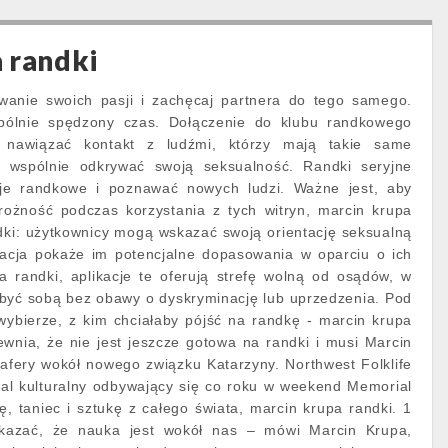
 randki
wanie swoich pasji i zachęcaj partnera do tego samego.
ólnie spędzony czas. Dołączenie do klubu randkowego
 nawiązać kontakt z ludźmi, którzy mają takie same
 i wspólnie odkrywać swoją seksualność. Randki seryjne
je randkowe i poznawać nowych ludzi. Ważne jest, aby
rożność podczas korzystania z tych witryn, marcin krupa
dki: użytkownicy mogą wskazać swoją orientację seksualną
ikacja pokaże im potencjalne dopasowania w oparciu o ich
a randki, aplikacje te oferują strefę wolną od osądów, w
 być sobą bez obawy o dyskryminację lub uprzedzenia. Pod
ybierze, z kim chciałaby pójść na randkę - marcin krupa
wnia, że nie jest jeszcze gotowa na randki i musi Marcin
 afery wokół nowego związku Katarzyny. Northwest Folklife
iwal kulturalny odbywający się co roku w weekend Memorial
, taniec i sztukę z całego świata, marcin krupa randki. 1
zać, że nauka jest wokół nas – mówi Marcin Krupa,