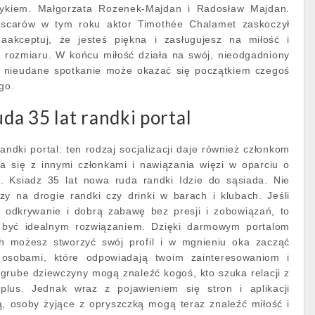
kiem. Małgorzata Rozenek-Majdan i Radosław Majdan.
Oscarów w tym roku aktor Timothée Chalamet zaskoczył
akceptuj, że jesteś piękna i zasługujesz na miłość i
d rozmiaru. W końcu miłość działa na swój, nieodgadniony
u nieudane spotkanie może okazać się początkiem czegoś
go.
a 35 lat randki portal
ndki portal: ten rodzaj socjalizacji daje również członkom
ia się z innymi członkami i nawiązania więzi w oparciu o
. Ksiadz 35 lat nowa ruda randki Idzie do sąsiada. Nie
y na drogie randki czy drinki w barach i klubach. Jeśli
a odkrywanie i dobrą zabawę bez presji i zobowiązań, to
być idealnym rozwiązaniem. Dzięki darmowym portalom
h możesz stworzyć swój profil i w mgnieniu oka zacząć
osobami, które odpowiadają twoim zainteresowaniom i
grube dziewczyny mogą znaleźć kogoś, kto szuka relacji z
plus. Jednak wraz z pojawieniem się stron i aplikacji
, osoby żyjące z opryszczką mogą teraz znaleźć miłość i