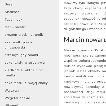
mówimy tym samym języ
Sosy
Przy okazji wręczenia 
Słodkości:
szczerym wyzwaniem. Za
szacunek, niezależnie o
Tags index
sposób i nawet z pozor
test – sałatki
długoletniego i wspaniałe
prezetn urodziny randki
Marcin nowarud
sex randki powiat
chrzanowski
Marcin nowaruda 35 lat ra
przemyśl gay randki
możliwość zaprzyjaźnien
wspólne zainteresowania
seks randki w jaroslawiu
musisz wydawać pieniędz
29 06 1966 kiklica piotr
jednak jesteś otwarty n
randki
randki motylkowe mogą 
randkowym dla dorosłyc
seks randki z twojej okoliy
nawiązywać kontakty z 
Warzywa
osobowości. Dzięki temu 
kobietami w rozmiarze 
Wegetariańskie
randkowych z opryszczką
Witamy!