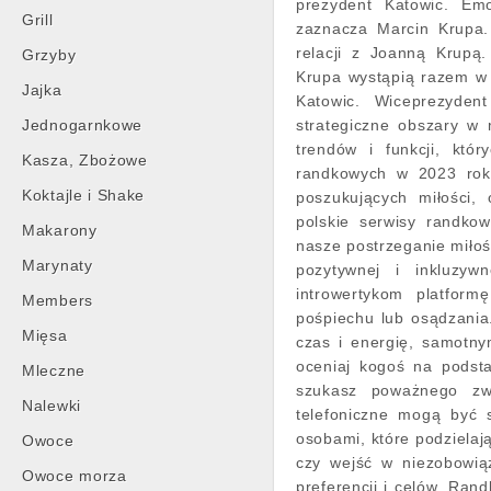
prezydent Katowic. Em
Grill
zaznacza Marcin Krupa
relacji z Joanną Krupą.
Grzyby
Krupa wystąpią razem w
Jajka
Katowic. Wiceprezyden
Jednogarnkowe
strategiczne obszary w
trendów i funkcji, któ
Kasza, Zbożowe
randkowych w 2023 roku
Koktajle i Shake
poszukujących miłości,
polskie serwisy randko
Makarony
nasze postrzeganie miło
Marynaty
pozytywnej i inkluzywn
introwertykom platfor
Members
pośpiechu lub osądzania
Mięsa
czas i energię, samotn
oceniaj kogoś na podst
Mleczne
szukasz poważnego zwi
Nalewki
telefoniczne mogą być 
osobami, które podzielają
Owoce
czy wejść w niezobowią
Owoce morza
preferencji i celów. Ran