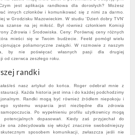
Czym jest aplikacja randkowa dla dorosłych? Możesz
iwać innych członków i komunikować się z nimi za darmo.
kiej w Grodzisku Mazowieckim. W studiu 'Dzień dobry TVN'
ma szanse na jej miłość. Był również członkiem Komisji
hrony Zdrowia i Środowiska. Ceny: Porównaj ceny różnych
 która mieści się w Twoim budżecie. Feeld pomógł wielu
akcjonujące poliamoryczne związki. W rozmowie z naszym
gła, by nie poświęcać własnych pasji dla drugiej
ji od czerwca zeszłego roku.
szej randki
tałaś/eś nasz artykuł do końca. Roger odebrał mnie z
stauracji. Każda historia jest inna i do każdej podchodzimy
jonalnym. Randki mogą być również źródłem niepokoju i
lnego systemu wsparcia jest niezbędne dla zdrowia
 samopoczucia. Po wypełnieniu profilu użytkownicy mogą
e potencjalnych dopasowań. Kiedy zaś przyjechał do
, że ona zdecydowała się włożyć znacznie swobodniejszy
skutecznym sposobem komunikacji, zwłaszcza jeśli nie