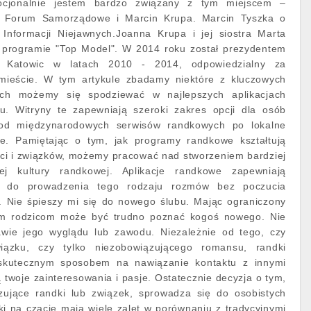
ocjonalnie jestem bardzo związany z tym miejscem –
. Forum Samorządowe i Marcin Krupa. Marcin Tyszka o
 Informacji Niejawnych.Joanna Krupa i jej siostra Marta
 programie "Top Model". W 2014 roku został prezydentem
t Katowic w latach 2010 - 2014, odpowiedzialny za
 mieście. W tym artykule zbadamy niektóre z kluczowych
rych możemy się spodziewać w najlepszych aplikacjach
. Witryny te zapewniają szeroki zakres opcji dla osób
 od międzynarodowych serwisów randkowych po lokalne
we. Pamiętając o tym, jak programy randkowe kształtują
ści i związków, możemy pracować nad stworzeniem bardziej
ej kultury randkowej. Aplikacje randkowe zapewniają
mę do prowadzenia tego rodzaju rozmów bez poczucia
. Nie śpieszy mi się do nowego ślubu. Mając ograniczony
ym rodzicom może być trudno poznać kogoś nowego. Nie
awie jego wyglądu lub zawodu. Niezależnie od tego, czy
ązku, czy tylko niezobowiązującego romansu, randki
skutecznym sposobem na nawiązanie kontaktu z innymi
 twoje zainteresowania i pasje. Ostatecznie decyzja o tym,
zujące randki lub związek, sprowadza się do osobistych
dki na czacie mają wiele zalet w porównaniu z tradycyjnymi