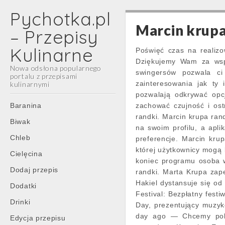
Pychotka.pl
Marcin krupa
– Przepisy
Kulinarne
Poświęć czas na realizo
Dziękujemy Wam za wsp
Nowa odsłona popularnego
swingersów pozwala ci
portalu z przepisami
zainteresowania jak ty
kulinarnymi
pozwalają odkrywać opc
Main
Skip
Baranina
zachować czujność i ost
menu
to
randki. Marcin krupa ran
Biwak
content
na swoim profilu, a apl
Chleb
preferencje. Marcin krup
której użytkownicy mogą
Cielęcina
koniec programu osoba w
Dodaj przepis
randki. Marta Krupa zape
Hakiel dystansuje się od
Dodatki
Festival: Bezpłatny fest
Drinki
Day, prezentujący muzykę
day ago — Chcemy poka
Edycja przepisu