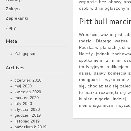
wsparcie bez obawy prze
osób w dniu ogłoszonym 
Zakąski
Zapiekanki
Pitt bull marci
Zupy
Wreszcie, ważne jest, ab
Meta
rodzic. Dlatego ważne
Paczka w planach jest w 
Należy jednak zachować
Zaloguj się
spotkaniem z nimi oso
tradycyjnymi aplikacjam
Archives
dzisiaj działy komercjal
rashguard – wykonane z 
czerwiec 2020
się, chociaż tak się zal
maj 2020
kwiecień 2020
to marka rozwinęła się w
marzec 2020
kupisz nigdzie indziej.
luty 2020
niemonogamiczni i wyszuki
styczeń 2020
grudzień 2019
listopad 2019
październik 2019