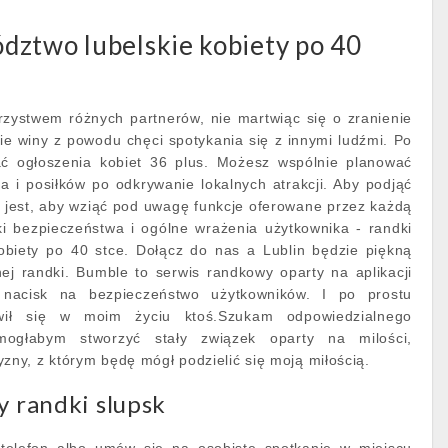
dztwo lubelskie kobiety po 40
rzystwem różnych partnerów, nie martwiąc się o zranienie
ie winy z powodu chęci spotykania się z innymi ludźmi. Po
ać ogłoszenia kobiet 36 plus. Możesz wspólnie planować
a i posiłków po odkrywanie lokalnych atrakcji. Aby podjąć
 jest, aby wziąć pod uwagę funkcje oferowane przez każdą
ki bezpieczeństwa i ogólne wrażenia użytkownika - randki
obiety po 40 stce. Dołącz do nas a Lublin będzie piękną
ej randki. Bumble to serwis randkowy oparty na aplikacji
e nacisk na bezpieczeństwo użytkowników. I po prostu
wił się w moim życiu ktoś.Szukam odpowiedzialnego
ogłabym stworzyć stały związek oparty na milości,
y, z którym będę mógł podzielić się moją miłością.
y randki slupsk