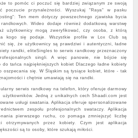
Może to pomóc ci poczuć się bardziej związanym ze swoją
yć poczucie przynależności. Wyszukaj "Raya" w pasku
sting": Ten mem dotyczy powszechnego zjawiska bycia
h randkowych. Wideo dodaje również dodatkową warstwę
aż użytkownicy mogą zweryfikować, czy osoba, z którą
za kogo się podaje. Wszystkie profile w Lox Club są
ić się, że użytkownicy są prawdziwi i autentyczni, ładne
biety randki, eliteSingles to serwis randkowy przeznaczony
rofesjonalnych singli. A więc panowie, nie bójcie się
 do tańca najpiękniejszych kobiet Dlaczego ładne kobiety
 oszpecania się. W Śląskim są tysiące kobiet, które - tak
znajomości i chętnie umawiają się na randki.
ularny serwis randkowy na telefon, który oferuje darmowy
 użytkowników. Jedną z unikalnych cech Shaadi.com jest
zowane usługi swatania. Aplikacja oferuje spersonalizowane
rednictwem zespołu profesjonalnych swataczy. Aplikacja
nania pierwszego ruchu, co pomaga zmniejszyć liczbę
ci otrzymywanych przez kobiety. Czym jest aplikacja
kszości są to osoby, które szukają miłości.