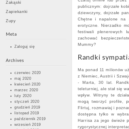
Czatuj online lub przez
Zakąski
publicznym: dojrzałe kobi
Zapiekanki
dziewczyny, dojrzałe pan
Chętne i napalone na 
Zupy
erotyczne. Nierzadko m
festiwali plenerowych 
Meta
zachować bezpieczeńst
Mummy?
Zaloguj się
Randki sympati
Archives
Ma ponad 11 milionów uż
czerwiec 2020
z Niemiec, Austrii i Szwaj
maj 2020
- Marta, 30 lat. Randk
kwiecień 2020
teleturniej, ale stał się
marzec 2020
wpływ. Witryny te dział
luty 2020
mogą tworzyć profile, p
styczeń 2020
grudzień 2019
Flirtuj, rozmawiaj i pozn
listopad 2019
dostępna tylko w wybran
październik 2019
Harrisa za jego świeże p
wrzesień 2019
rygorystycznej interpreta