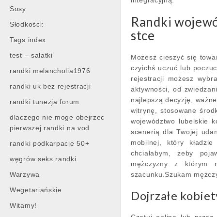
integracyjną.
Sosy
Randki wojewó
Słodkości:
stce
Tags index
test – sałatki
Możesz cieszyć się towa
czyichś uczuć lub poczuc
randki melancholia1976
rejestracji możesz wybr
randki uk bez rejestracji
aktywności, od zwiedzani
najlepszą decyzję, ważne
randki tunezja forum
witrynę, stosowane środ
dlaczego nie moge obejrzec
województwo lubelskie k
pierwszej randki na vod
scenerią dla Twojej udan
mobilnej, który kładzi
randki podkarpacie 50+
chciałabym, żeby poja
węgrów seks randki
mężczyzny z którym m
Warzywa
szacunku.Szukam mężczyzn
Wegetariańskie
Dojrzałe kobiet
Witamy!