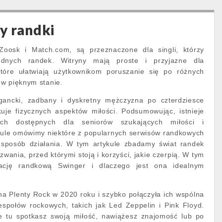
y randki
 Zoosk i Match.com, są przeznaczone dla singli, którzy
odnych randek. Witryny mają proste i przyjazne dla
 które ułatwiają użytkownikom poruszanie się po różnych
 w pięknym stanie.
gancki, zadbany i dyskretny mężczyzna po czterdziesce
kuje fizycznych aspektów miłości. Podsumowując, istnieje
ych dostępnych dla seniorów szukających miłości i
kule omówimy niektóre z popularnych serwisów randkowych
i sposób działania. W tym artykule zbadamy świat randek
wania, przed którymi stoją i korzyści, jakie czerpią. W tym
kację randkową Swinger i dlaczego jest ona idealnym
.
 na Plenty Rock w 2020 roku i szybko połączyła ich wspólna
espołów rockowych, takich jak Led Zeppelin i Pink Floyd.
e tu spotkasz swoją miłość, nawiążesz znajomość lub po