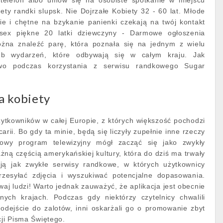
 telefon albo umów się na osobiste spotkanie w miejscu
ety randki slupsk. Nie Dojrzałe Kobiety 32 - 60 lat. Młode
ie i chętne na bzykanie panienki czekają na twój kontakt
sex piękne 20 latki dziewczyny - Darmowe ogłoszenia
ożna znaleźć parę, która poznała się na jednym z wielu
lub wydarzeń, które odbywają się w całym kraju. Jak
wo podczas korzystania z serwisu randkowego Sugar
a kobiety
ytkowników w całej Europie, z których większość pochodzi
carii. Bo gdy ta minie, będą się liczyły zupełnie inne rzeczy
owy program telewizyjny mógł zacząć się jako zwykły
 ważną częścią amerykańskiej kultury, która do dziś ma trwały
ają jak zwykłe serwisy randkowe, w których użytkownicy
rzesyłać zdjęcia i wyszukiwać potencjalne dopasowania.
awaj ludzi! Warto jednak zauważyć, że aplikacja jest obecnie
ych krajach. Podczas gdy niektórzy czytelnicy chwalili
odejście do zalotów, inni oskarżali go o promowanie zbyt
cji Pisma Świętego.