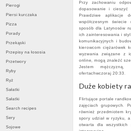
Przy zachowaniu odpow
Pierogi
dopasowanie i cieszyć 
Piersi kurczaka
Prawdziwe aplikacje 
współczesnym świecie 
Pizza
sposób dla Latynosów na
Porady
ich zainteresowania i sty
komunikacyjnych i budow
Przekąski
kierowcom ciężarówek ko
Przepisy na łososia
wyzwania związane z i
online, mogą znaleźć szer
Przetwory
Jestem mężczyzną, 
Ryby
ofertachwczoraj 20:33.
Ryż
Duże kobiety r
Sałatki
Sałatki
Flirtujące portale randk
zajęciach grupowych. P
Search recipes
również przedmiotem kry
Sery
spory udział w ryzyku, a
otwarta dla wszystkich 
Sojowe