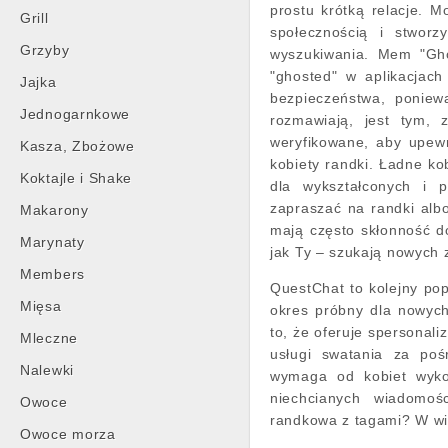
prostu krótką relacje. 
Grill
społecznością i stworz
Grzyby
wyszukiwania. Mem "Gho
"ghosted" w aplikacjac
Jajka
bezpieczeństwa, poniew
Jednogarnkowe
rozmawiają, jest tym, 
weryfikowane, aby upewn
Kasza, Zbożowe
kobiety randki. Ładne ko
Koktajle i Shake
dla wykształconych i p
zapraszać na randki albo
Makarony
mają często skłonność do
Marynaty
jak Ty – szukają nowych 
Members
QuestChat to kolejny pop
Mięsa
okres próbny dla nowych
to, że oferuje spersonali
Mleczne
usługi swatania za poś
Nalewki
wymaga od kobiet wyko
niechcianych wiadomoś
Owoce
randkowa z tagami? W wię
Owoce morza