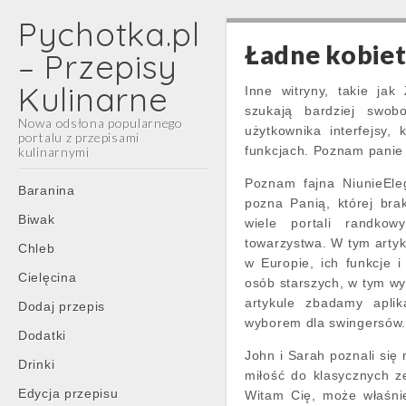
Pychotka.pl
Ładne kobiet
– Przepisy
Kulinarne
Inne witryny, takie jak
szukają bardziej swob
Nowa odsłona popularnego
użytkownika interfejsy,
portalu z przepisami
funkcjach. Poznam panie
kulinarnymi
Main
Poznam fajna NiunieEle
Skip
Baranina
pozna Panią, której bra
menu
to
Biwak
wiele portali randkow
content
towarzystwa. W tym arty
Chleb
w Europie, ich funkcje 
Cielęcina
osób starszych, w tym wyz
artykule zbadamy apli
Dodaj przepis
wyborem dla swingersów
Dodatki
John i Sarah poznali się
Drinki
miłość do klasycznych z
Edycja przepisu
Witam Cię, może właśni