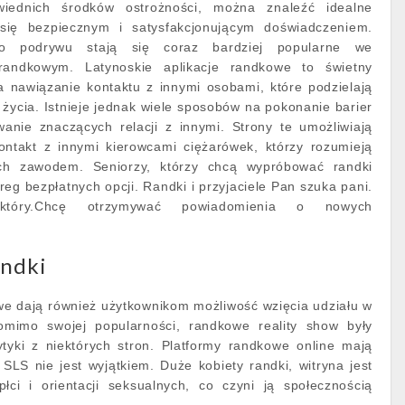
iednich środków ostrożności, można znaleźć idealne
się bezpiecznym i satysfakcjonującym doświadczeniem.
do podrywu stają się coraz bardziej popularne we
randkowym. Latynoskie aplikacje randkowe to świetny
 nawiązanie kontaktu z innymi osobami, które podzielają
l życia. Istnieje jednak wiele sposobów na pokonanie barier
anie znaczących relacji z innymi. Strony te umożliwiają
ntakt z innymi kierowcami ciężarówek, którzy rozumieją
ch zawodem. Seniorzy, którzy chcą wypróbować randki
eg bezpłatnych opcji. Randki i przyjaciele Pan szuka pani.
który.Chcę otrzymywać powiadomienia o nowych
andki
owe dają również użytkownikom możliwość wzięcia udziału w
omimo swojej popularności, randkowe reality show były
tyki z niektórych stron. Platformy randkowe online mają
 SLS nie jest wyjątkiem. Duże kobiety randki, witryna jest
płci i orientacji seksualnych, co czyni ją społecznością