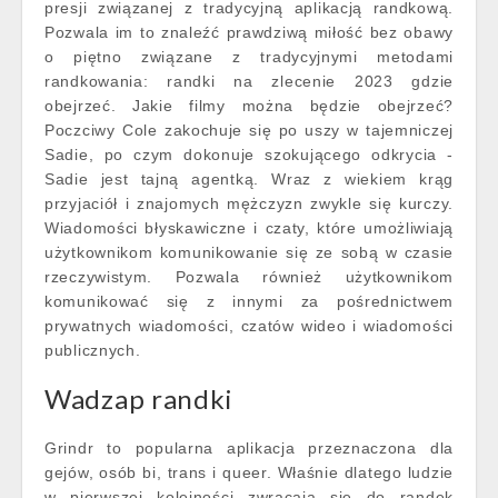
presji związanej z tradycyjną aplikacją randkową.
Pozwala im to znaleźć prawdziwą miłość bez obawy
o piętno związane z tradycyjnymi metodami
randkowania: randki na zlecenie 2023 gdzie
obejrzeć. Jakie filmy można będzie obejrzeć?
Poczciwy Cole zakochuje się po uszy w tajemniczej
Sadie, po czym dokonuje szokującego odkrycia -
Sadie jest tajną agentką. Wraz z wiekiem krąg
przyjaciół i znajomych mężczyzn zwykle się kurczy.
Wiadomości błyskawiczne i czaty, które umożliwiają
użytkownikom komunikowanie się ze sobą w czasie
rzeczywistym. Pozwala również użytkownikom
komunikować się z innymi za pośrednictwem
prywatnych wiadomości, czatów wideo i wiadomości
publicznych.
Wadzap randki
Grindr to popularna aplikacja przeznaczona dla
gejów, osób bi, trans i queer. Właśnie dlatego ludzie
w pierwszej kolejności zwracają się do randek