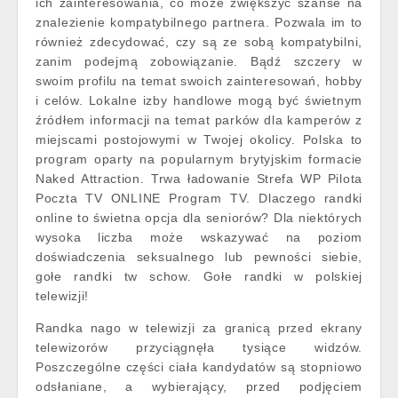
ich zainteresowania, co może zwiększyć szanse na
znalezienie kompatybilnego partnera. Pozwala im to
również zdecydować, czy są ze sobą kompatybilni,
zanim podejmą zobowiązanie. Bądź szczery w
swoim profilu na temat swoich zainteresowań, hobby
i celów. Lokalne izby handlowe mogą być świetnym
źródłem informacji na temat parków dla kamperów z
miejscami postojowymi w Twojej okolicy. Polska to
program oparty na popularnym brytyjskim formacie
Naked Attraction. Trwa ładowanie Strefa WP Pilota
Poczta TV ONLINE Program TV. Dlaczego randki
online to świetna opcja dla seniorów? Dla niektórych
wysoka liczba może wskazywać na poziom
doświadczenia seksualnego lub pewności siebie,
gołe randki tw schow. Gołe randki w polskiej
telewizji!
Randka nago w telewizji za granicą przed ekrany
telewizorów przyciągnęła tysiące widzów.
Poszczególne części ciała kandydatów są stopniowo
odsłaniane, a wybierający, przed podjęciem