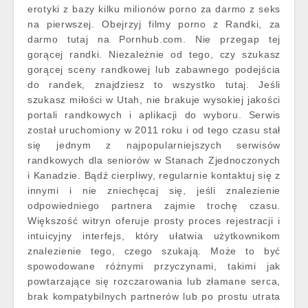
erotyki z bazy kilku milionów porno za darmo z seks
na pierwszej. Obejrzyj filmy porno z Randki, za
darmo tutaj na Pornhub.com. Nie przegap tej
gorącej randki. Niezależnie od tego, czy szukasz
gorącej sceny randkowej lub zabawnego podejścia
do randek, znajdziesz to wszystko tutaj. Jeśli
szukasz miłości w Utah, nie brakuje wysokiej jakości
portali randkowych i aplikacji do wyboru. Serwis
został uruchomiony w 2011 roku i od tego czasu stał
się jednym z najpopularniejszych serwisów
randkowych dla seniorów w Stanach Zjednoczonych
i Kanadzie. Bądź cierpliwy, regularnie kontaktuj się z
innymi i nie zniechęcaj się, jeśli znalezienie
odpowiedniego partnera zajmie trochę czasu.
Większość witryn oferuje prosty proces rejestracji i
intuicyjny interfejs, który ułatwia użytkownikom
znalezienie tego, czego szukają. Może to być
spowodowane różnymi przyczynami, takimi jak
powtarzające się rozczarowania lub złamane serca,
brak kompatybilnych partnerów lub po prostu utrata