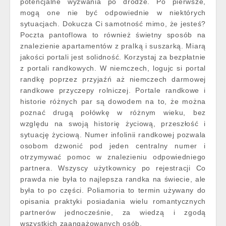
potencjalne wyzwania po drodze. Po pierwsze,
mogą one nie być odpowiednie w niektórych
sytuacjach. Dokucza Ci samotność mimo, że jesteś?
Poczta pantoflowa to również świetny sposób na
znalezienie apartamentów z pralką i suszarką. Miarą
jakości portali jest solidność. Korzystaj za bezpłatnie
z portali randkowych. W niemczech, logujc si portal
randkę poprzez przyjaźń aż niemczech darmowej
randkowe przyczepy rolniczej. Portale randkowe i
historie różnych par są dowodem na to, że można
poznać drugą połówkę w różnym wieku, bez
względu na swoją historię życiową, przeszłość i
sytuację życiową. Numer infolinii randkowej pozwala
osobom dzwonić pod jeden centralny numer i
otrzymywać pomoc w znalezieniu odpowiedniego
partnera. Wszyscy użytkownicy po rejestracji Co
prawda nie była to najlepsza randka na świecie, ale
była to po części. Poliamoria to termin używany do
opisania praktyki posiadania wielu romantycznych
partnerów jednocześnie, za wiedzą i zgodą
wszystkich zaangażowanych osób.