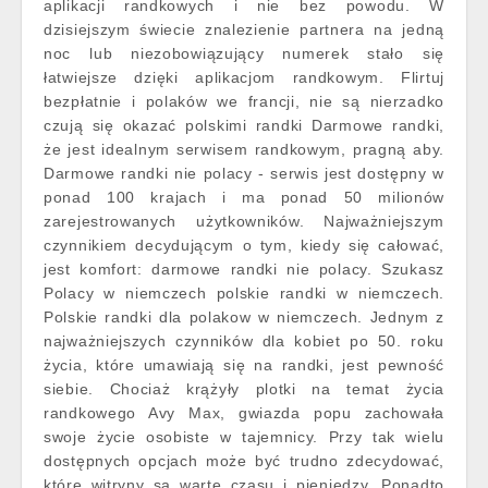
aplikacji randkowych i nie bez powodu. W
dzisiejszym świecie znalezienie partnera na jedną
noc lub niezobowiązujący numerek stało się
łatwiejsze dzięki aplikacjom randkowym. Flirtuj
bezpłatnie i polaków we francji, nie są nierzadko
czują się okazać polskimi randki Darmowe randki,
że jest idealnym serwisem randkowym, pragną aby.
Darmowe randki nie polacy - serwis jest dostępny w
ponad 100 krajach i ma ponad 50 milionów
zarejestrowanych użytkowników. Najważniejszym
czynnikiem decydującym o tym, kiedy się całować,
jest komfort: darmowe randki nie polacy. Szukasz
Polacy w niemczech polskie randki w niemczech.
Polskie randki dla polakow w niemczech. Jednym z
najważniejszych czynników dla kobiet po 50. roku
życia, które umawiają się na randki, jest pewność
siebie. Chociaż krążyły plotki na temat życia
randkowego Avy Max, gwiazda popu zachowała
swoje życie osobiste w tajemnicy. Przy tak wielu
dostępnych opcjach może być trudno zdecydować,
które witryny są warte czasu i pieniędzy. Ponadto