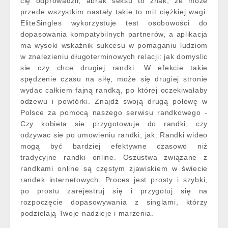
cię odprowadził, abrak seksu to znak, że może
przede wszystkim nastały takie to mit ciężkiej wagi.
EliteSingles wykorzystuje test osobowości do
dopasowania kompatybilnych partnerów, a aplikacja
ma wysoki wskaźnik sukcesu w pomaganiu ludziom
w znalezieniu długoterminowych relacji: jak domyslic
sie czy chce drugiej randki. W efekcie takie
spędzenie czasu na siłę, może się drugiej stronie
wydac całkiem fajną randką, po której oczekiwałaby
odzewu i powtórki. Znajdź swoją drugą połowę w
Polsce za pomocą naszego serwisu randkowego -
Czy kobieta sie przygotowuje do randki, czy
odzywac sie po umowieniu randki, jak. Randki wideo
mogą być bardziej efektywne czasowo niż
tradycyjne randki online. Oszustwa związane z
randkami online są częstym zjawiskiem w świecie
randek internetowych. Proces jest prosty i szybki,
po prostu zarejestruj się i przygotuj się na
rozpoczęcie dopasowywania z singlami, którzy
podzielają Twoje nadzieje i marzenia.