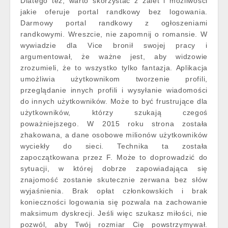
Dlatego też, warto skorzystać z zalet i możliwości
jakie oferuje portal randkowy bez logowania.
Darmowy portal randkowy z ogłoszeniami
randkowymi. Wreszcie, nie zapomnij o romansie. W
wywiadzie dla Vice bronił swojej pracy i
argumentował, że ważne jest, aby widzowie
zrozumieli, że to wszystko tylko fantazja. Aplikacja
umożliwia użytkownikom tworzenie profili,
przeglądanie innych profili i wysyłanie wiadomości
do innych użytkowników. Może to być frustrujące dla
użytkowników, którzy szukają czegoś
poważniejszego. W 2015 roku strona została
zhakowana, a dane osobowe milionów użytkowników
wyciekły do sieci. Technika ta została
zapoczątkowana przez F. Może to doprowadzić do
sytuacji, w której dobrze zapowiadająca się
znajomość zostanie skutecznie zerwana bez słów
wyjaśnienia. Brak opłat członkowskich i brak
konieczności logowania się pozwala na zachowanie
maksimum dyskrecji. Jeśli więc szukasz miłości, nie
pozwól, aby Twój rozmiar Cię powstrzymywał.