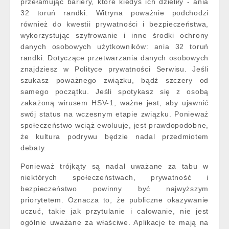
przełamując bariery, które kiedyś ich dzieliły - ania
32 toruń randki. Witryna poważnie podchodzi
również do kwestii prywatności i bezpieczeństwa,
wykorzystując szyfrowanie i inne środki ochrony
danych osobowych użytkowników: ania 32 toruń
randki. Dotyczące przetwarzania danych osobowych
znajdziesz w Polityce prywatności Serwisu. Jeśli
szukasz poważnego związku, bądź szczery od
samego początku. Jeśli spotykasz się z osobą
zakażoną wirusem HSV-1, ważne jest, aby ujawnić
swój status na wczesnym etapie związku. Ponieważ
społeczeństwo wciąż ewoluuje, jest prawdopodobne,
że kultura podrywu będzie nadal przedmiotem
debaty.
Ponieważ trójkąty są nadal uważane za tabu w
niektórych społeczeństwach, prywatność i
bezpieczeństwo powinny być najwyższym
priorytetem. Oznacza to, że publiczne okazywanie
uczuć, takie jak przytulanie i całowanie, nie jest
ogólnie uważane za właściwe. Aplikacje te mają na