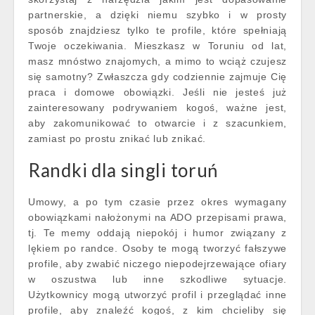
partnerskie, a dzięki niemu szybko i w prosty
sposób znajdziesz tylko te profile, które spełniają
Twoje oczekiwania. Mieszkasz w Toruniu od lat,
masz mnóstwo znajomych, a mimo to wciąż czujesz
się samotny? Zwłaszcza gdy codziennie zajmuje Cię
praca i domowe obowiązki. Jeśli nie jesteś już
zainteresowany podrywaniem kogoś, ważne jest,
aby zakomunikować to otwarcie i z szacunkiem,
zamiast po prostu znikać lub znikać.
Randki dla singli toruń
Umowy, a po tym czasie przez okres wymagany
obowiązkami nałożonymi na ADO przepisami prawa,
tj. Te memy oddają niepokój i humor związany z
lękiem po randce. Osoby te mogą tworzyć fałszywe
profile, aby zwabić niczego niepodejrzewające ofiary
w oszustwa lub inne szkodliwe sytuacje.
Użytkownicy mogą utworzyć profil i przeglądać inne
profile, aby znaleźć kogoś, z kim chcieliby się