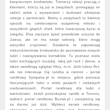
bezpiecznym środowisku. Trenerzy relacji pracują z
klientami, którzy są już w związkach, pomagając im
radzić sobie z wyzwaniami i budować silniejsze
relacje z partnerami. Memy o związkach to świetny
sposób na celebrowanie wzajemnej miłości i
wszystkich głupich chwil, które towarzyszą byciu w
związku. Elsa zaczyna żywić prawdziwe uczucia do
Julesa, ale on ma swoje sekrety, które mogą
wszystko zrujnować. Działania te zapewniają
niskociśnieniowe środowisko do poznawania nowych
ludzi i nawiązywania kontaktów. Tu poznasz wielu
ludzi kochających muzykę, taką jak rock i dance, a
także uwielbiają oglądać filmy, m.in. Jeśli lubisz flirt,
ale nie interesuje Cię randka w ciemno – portal
randkowy Sympatia.pl to miejsce, gdzie poznasz
fascynujących ludzi o wielu pasjach i ciekawych
osobowościach. Portal randkowy dla ludzi z
wartościami. Jeżeli poszukujesz randki w Toruniu,
wybierz portal randkowy Buziak.pl i zarejestruj się
za darmo już dziś. Wybierz serwis randkowy,
skorzystaj z narzędzia jakim jest dopasowanie